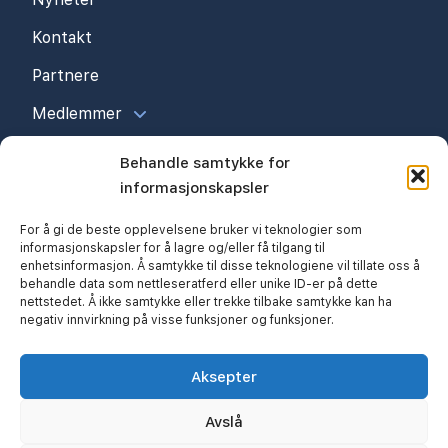
Kontakt
Partnere
Medlemmer
Behandle samtykke for
informasjonskapsler
For å gi de beste opplevelsene bruker vi teknologier som
informasjonskapsler for å lagre og/eller få tilgang til
enhetsinformasjon. Å samtykke til disse teknologiene vil tillate oss å
behandle data som nettleseratferd eller unike ID-er på dette
nettstedet. Å ikke samtykke eller trekke tilbake samtykke kan ha
negativ innvirkning på visse funksjoner og funksjoner.
© 2026 Kristiansand Byggmesterforening
Personvern
Cookieerklæring (EU)
Aksepter
Nettsiden utviklet av:
Avslå
Edney Media & Design