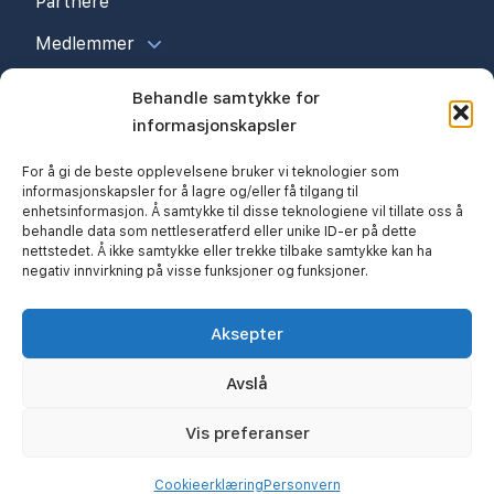
Partnere
Medlemmer
Behandle samtykke for
informasjonskapsler
For å gi de beste opplevelsene bruker vi teknologier som
informasjonskapsler for å lagre og/eller få tilgang til
enhetsinformasjon. Å samtykke til disse teknologiene vil tillate oss å
behandle data som nettleseratferd eller unike ID-er på dette
nettstedet. Å ikke samtykke eller trekke tilbake samtykke kan ha
negativ innvirkning på visse funksjoner og funksjoner.
© 2026 Kristiansand Byggmesterforening
Personvern
Cookieerklæring (EU)
Aksepter
Nettsiden utviklet av:
Avslå
Edney Media & Design
Vis preferanser
Cookieerklæring
Personvern