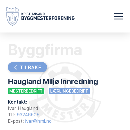
Byggfirma
TILBAKE
Haugland Miljø Innredning
MESTERBEDRIFT
LÆRLINGEBEDRIFT
Kontakt:
Ivar Haugland
Tlf:
93246505
E-post:
ivar@hmi.no