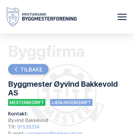
Byggfirma
TILBAKE
Byggmester Øyvind Bakkevold
AS
MESTERBEDRIFT
LÆRLINGEBEDRIFT
Kontakt:
Øyvind Bakkevold
Tlf:
91539334
E-post:
carpenter@bakkevold.no