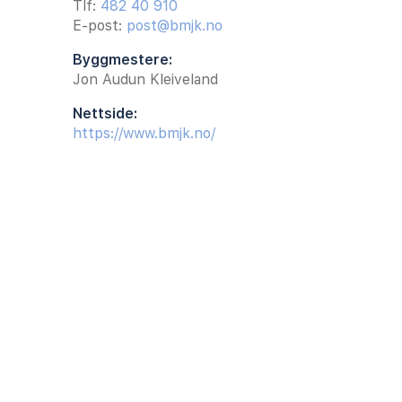
Tlf:
482 40 910
E-post:
post@bmjk.no
Byggmestere:
Jon Audun Kleiveland
Nettside:
https://www.bmjk.no/