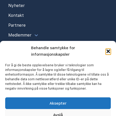
Nyheter
Kontakt
Partnere
Medlemmer
Behandle samtykke for
informasjonskapsler
For å gi de beste opplevelsene bruker vi teknologier som
informasjonskapsler for å lagre og/eller få tilgang til
enhetsinformasjon. Å samtykke til disse teknologiene vil tillate oss å
behandle data som nettleseratferd eller unike ID-er på dette
nettstedet. Å ikke samtykke eller trekke tilbake samtykke kan ha
negativ innvirkning på visse funksjoner og funksjoner.
© 2026 Kristiansand Byggmesterforening
Personvern
Cookieerklæring (EU)
Aksepter
Nettsiden utviklet av:
Avslå